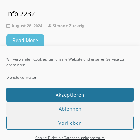
Info 2232
August 28, 2024
Simone Zuckrigl
Read More
Wir verwenden Cookies, um unsere Website und unseren Service zu
optimieren.
Info 2231
Dienste verwalten
August 8, 2024
Simone Zuckrigl
Akzeptieren
Read More
Ablehnen
Home
Werbepartner
Impressum
Datenschutz
Vorlieben
Credits
Feedback
Cookie-Richtlinie (EU)
© Andreas Braun
Cookie-Richtlinie
Datenschutz
Impressum