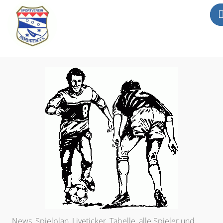
Mitgliederbereic
Home
News
Abteilungen
Sportgaststätte
Info
Anträge
Media
Newsletter
Kontakt
News, Spielplan, Liveticker, Tabelle, alle Spieler
und