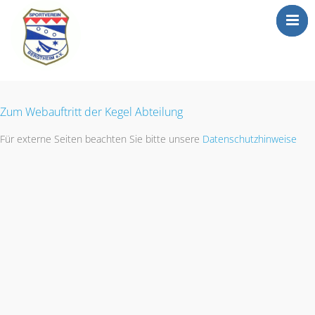
Mitgliederbereic
Home
News
Zum Webauftritt der Kegel Abteilung
Abteilungen
Für externe Seiten beachten Sie bitte unsere
Datenschutzhinweise
Sportgaststätte
Info
Anträge
Media
Newsletter
Kontakt