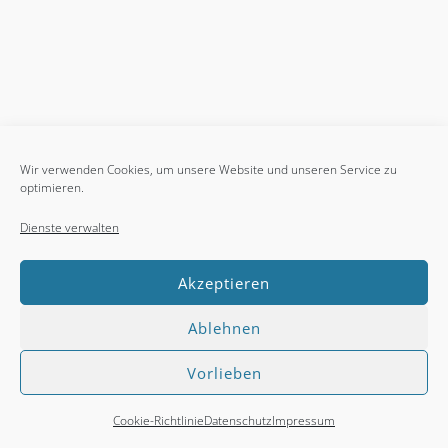
Wir verwenden Cookies, um unsere Website und unseren Service zu
optimieren.
Dienste verwalten
Akzeptieren
Ablehnen
Home
Werbepartner
Impressum
Datenschutz
Vorlieben
Credits
Feedback
Cookie-Richtlinie (EU)
© Andreas Braun
Cookie-Richtlinie
Datenschutz
Impressum