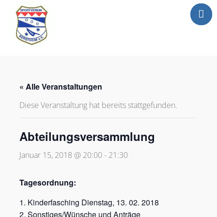
Mitgliederbereic
Home
News
« Alle Veranstaltungen
Abteilungen
Diese Veranstaltung hat bereits stattgefunden.
Sportgaststätte
Info
Abteilungsversammlung
Anträge
Januar 15, 2018 @ 20:00
-
21:30
Media
Newsletter
Tagesordnung:
Kontakt
Kinderfasching Dienstag, 13. 02. 2018
Sonstiges/Wünsche und Anträge