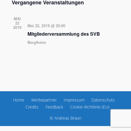
Vergangene Veranstaltungen
MAI
22
Mai 22, 2019 @ 20:00
2019
Mitgliederversammlung des SVB
Bergtheim
Home
Werbepartner
Impressum
Datenschutz
Credits
Feedback
Cookie-Richtlinie (EU)
© Andreas Braun