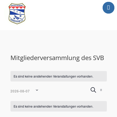
Mitgliederbereic
Home
News
Abteilungen
Mitgliederversammlung des SVB
Sportgaststätte
Info
Anträge
Es sind keine anstehenden Veranstaltungen vorhanden.
Media
Veranstal
Verans
Suche
2026-08-07
Monat
Newsletter
Ansich
Suche
Datum
Navig
Kalender
und
Kontakt
wählen.
Es sind keine anstehenden Veranstaltungen vorhanden.
von
Ansichten,
Veranstaltungen
Navigation