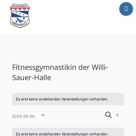
Mitgliederbereic
Home
News
Abteilungen
Fitnessgymnastikin der Willi-
Sportgaststätte
Sauer-Halle
Info
Anträge
Media
Es sind keine anstehenden Veranstaltungen vorhanden.
Newsletter
Veranstal
Verans
Suche
2026-08-08
Monat
Kontakt
Ansich
Suche
Datum
Navig
Kalender
und
wählen.
Es sind keine anstehenden Veranstaltungen vorhanden.
von