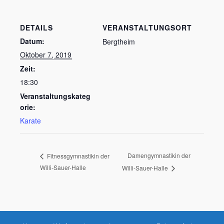
DETAILS
VERANSTALTUNGSORT
Datum:
Bergtheim
Oktober 7, 2019
Zeit:
18:30
Veranstaltungskateg
orie:
Karate
Damengymnastikin der
Fitnessgymnastikin der
Willi-Sauer-Halle
Willi-Sauer-Halle