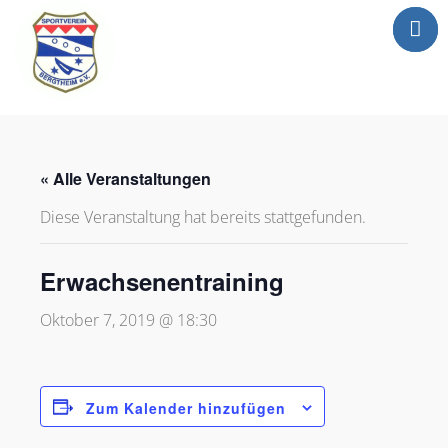
Mitgliederbereic
Home
News
« Alle Veranstaltungen
Abteilungen
Diese Veranstaltung hat bereits stattgefunden.
Sportgaststätte
Info
Erwachsenentraining
Anträge
Oktober 7, 2019 @ 18:30
Media
Newsletter
Kontakt
Zum Kalender hinzufügen